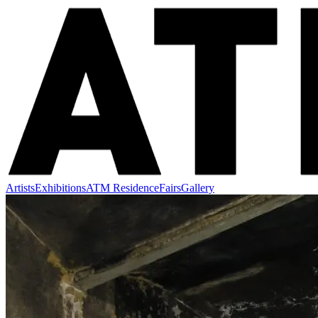
Artists
Exhibitions
ATM Residence
Fairs
Gallery