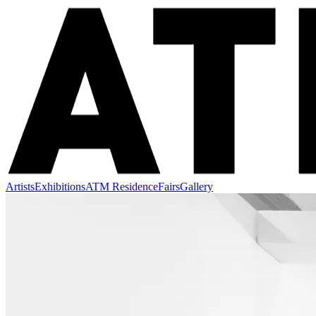
Artists
Exhibitions
ATM Residence
Fairs
Gallery