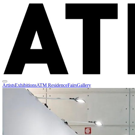
Artists
Exhibitions
ATM Residence
Fairs
Gallery